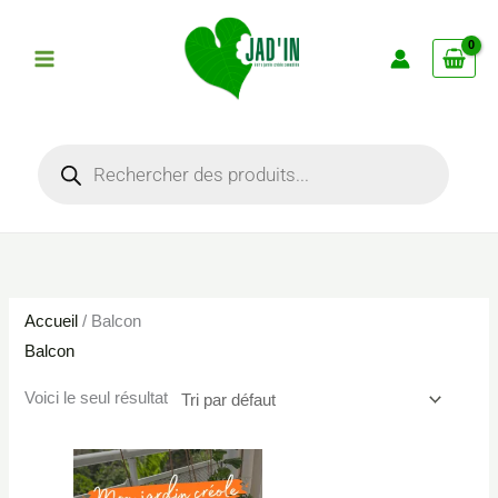
Aller
au
contenu
Recherche
de
produits
Accueil
/ Balcon
Balcon
Voici le seul résultat