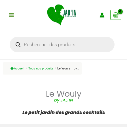
Aller
au
contenu
Recherche
de
produits
Accueil
/
Tous nos produits
/
Le Wouly – by...
Le Wouly
by JAD'IN
Le petit jardin des grands cocktails