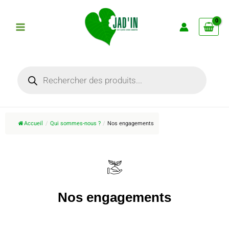
Aller
au
contenu
Recherche
de
produits
Accueil
/
Qui sommes-nous ?
/
Nos engagements
Nos engagements