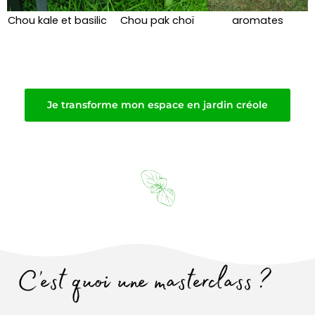
é
i
Chou kale et basilic
Chou pak choï
aromates
c
v
é
a
Je transforme mon espace en jardin créole
d
n
e
t
n
t