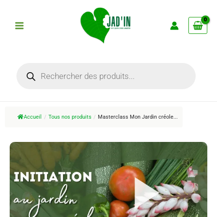
Aller
au
contenu
Recherche
de
produits
Accueil
/
Tous nos produits
/
Masterclass Mon Jardin créole...