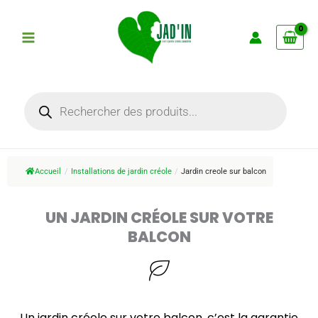
Aller
au
contenu
Recherche
de
produits
Accueil
/
Installations de jardin créole
/
Jardin creole sur balcon
UN JARDIN CRÉOLE SUR VOTRE
BALCON
Un jardin créole sur votre balcon, c’est la garantie