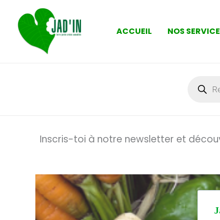
Aller
au
ACCUEIL
NOS SERVIC
contenu
Recher
de
produits
Inscris-toi à notre newsletter et décou
J