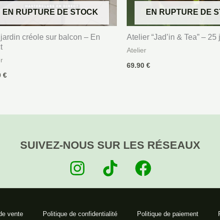
EN RUPTURE DE STOCK
EN RUPTURE DE 
jardin créole sur balcon – En
Atelier “Jad’in & Tea” – 25 
t
Atelier
er
69.90
€
0
€
SUIVEZ-NOUS SUR LES RÉSEAUX
de vente
Politique de confidentialité
Politique de paiement