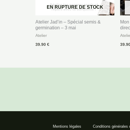
EN RUPTURE DE STOCK
Atelier Jad’in – Spécial semis &
Mon 
germination – 3 mai
direc
Atelier
Ateli
39.90
€
39.9
Mentions légales
Conditions générales 